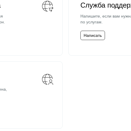
а
Служба поддер
мя
Напишите, если вам нужн
он.
по услугам.
Написать
ена,